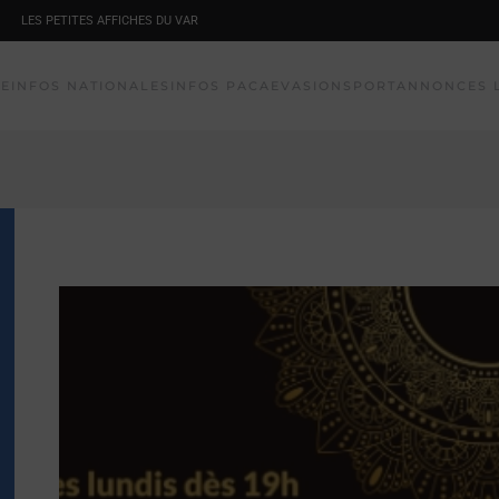
LES PETITES AFFICHES DU VAR
NE
INFOS NATIONALES
INFOS PACA
EVASION
SPORT
ANNONCES 