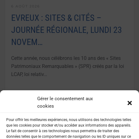
6 AOÛT 2026
EVREUX : SITES & CITÉS –
JOURNÉE RÉGIONALE, LUNDI 23
NOVEM…
Cette année, nous célébrons les 10 ans des « Sites
Patrimoniaux Remarquables » (SPR) créés par la loi
LCAP, loi relativ…
LIRE LA SUITE
Gérer le consentement aux
cookies
Pour offrir les meilleures expériences, nous utilisons des technologies telles
que les cookies pour stocker et/ou accéder aux informations des appareils.
Le fait de consentir à ces technologies nous permettra de traiter des
données telles que le comportement de navigation ou les ID uniques sur ce