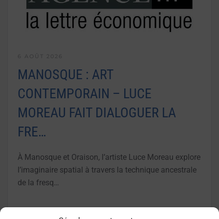
6 AOÛT 2026
MANOSQUE : ART
CONTEMPORAIN – LUCE
MOREAU FAIT DIALOGUER LA
FRE…
À Manosque et Oraison, l’artiste Luce Moreau explore
l’imaginaire spatial à travers la technique ancestrale
de la fresq…
LIRE LA SUITE