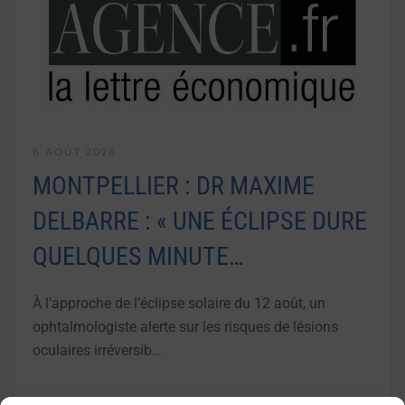
6 AOÛT 2026
MONTPELLIER : DR MAXIME
DELBARRE : « UNE ÉCLIPSE DURE
QUELQUES MINUTE…
À l’approche de l’éclipse solaire du 12 août, un
ophtalmologiste alerte sur les risques de lésions
oculaires irréversib…