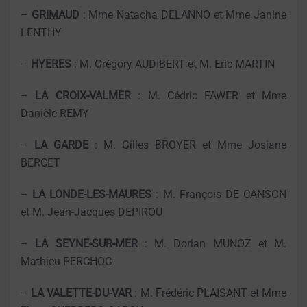
–
GRIMAUD
: Mme Natacha DELANNO et Mme Janine
LENTHY
–
HYERES
: M. Grégory AUDIBERT et M. Eric MARTIN
–
LA CROIX-VALMER
: M. Cédric FAWER et Mme
Danièle REMY
–
LA GARDE
: M. Gilles BROYER et Mme Josiane
BERCET
–
LA LONDE-LES-MAURES
: M. François DE CANSON
et M. Jean-Jacques DEPIROU
–
LA SEYNE-SUR-MER
: M. Dorian MUNOZ et M.
Mathieu PERCHOC
–
LA VALETTE-DU-VAR
: M. Frédéric PLAISANT et Mme