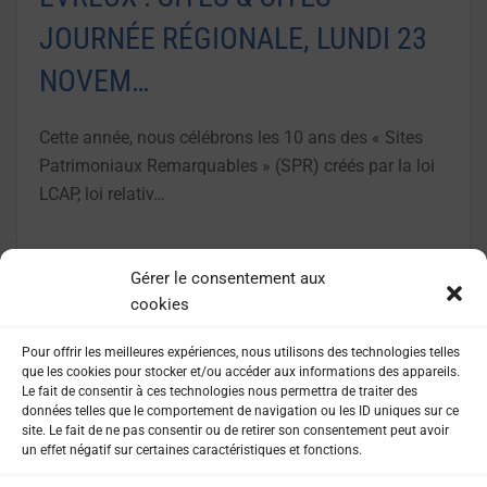
JOURNÉE RÉGIONALE, LUNDI 23
NOVEM…
Cette année, nous célébrons les 10 ans des « Sites
Patrimoniaux Remarquables » (SPR) créés par la loi
LCAP, loi relativ…
LIRE LA SUITE
Gérer le consentement aux
cookies
Pour offrir les meilleures expériences, nous utilisons des technologies telles
que les cookies pour stocker et/ou accéder aux informations des appareils.
Le fait de consentir à ces technologies nous permettra de traiter des
données telles que le comportement de navigation ou les ID uniques sur ce
site. Le fait de ne pas consentir ou de retirer son consentement peut avoir
un effet négatif sur certaines caractéristiques et fonctions.