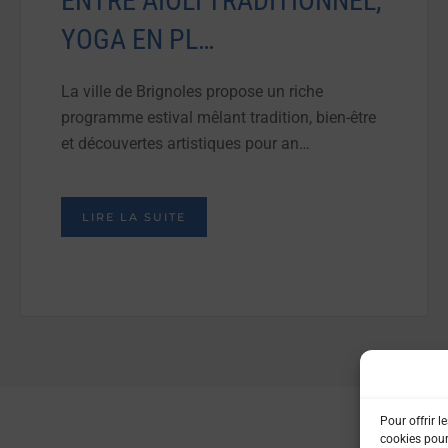
ENTRE AÏOLI TRADITIONNEL,
YOGA EN PL…
La ville de Brignoles propose un riche
programme estival mêlant tradition, bien-être
et découvertes artistiques pour an…
LIRE LA SUITE
Pour offrir l
cookies pour