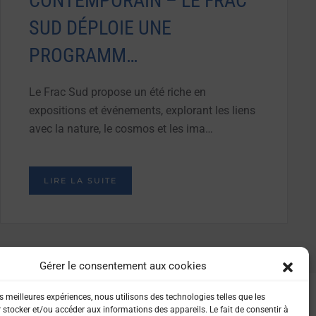
CONTEMPORAIN – LE FRAC
SUD DÉPLOIE UNE
PROGRAMM…
Le Frac Sud propose un été riche en
expositions et événements, explorant les liens
avec la nature, le cosmos et les ima…
LIRE LA SUITE
Gérer le consentement aux cookies
es meilleures expériences, nous utilisons des technologies telles que les
 stocker et/ou accéder aux informations des appareils. Le fait de consentir à