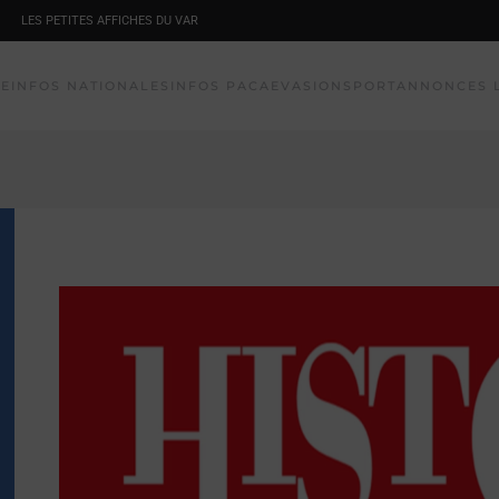
LES PETITES AFFICHES DU VAR
NE
INFOS NATIONALES
INFOS PACA
EVASION
SPORT
ANNONCES 