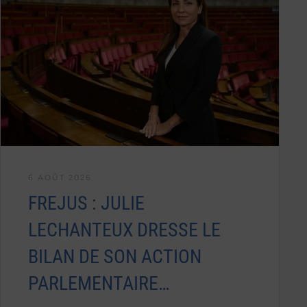
6 AOÛT 2026
FREJUS : JULIE
LECHANTEUX DRESSE LE
BILAN DE SON ACTION
PARLEMENTAIRE…