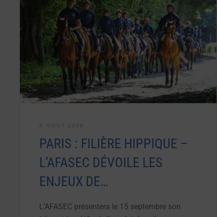
6 AOÛT 2026
PARIS : FILIÈRE HIPPIQUE –
L’AFASEC DÉVOILE LES
ENJEUX DE…
L’AFASEC présentera le 15 septembre son