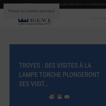
LA GAZETTE DU VAR
- L'actualité de la porte des Maures à la Méditerranée
Passer au contenu principal
A LA U
TROYES : DES VISITES À LA
LAMPE TORCHE PLONGERONT
SES VISIT…