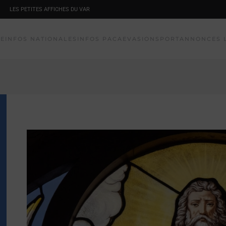
LES PETITES AFFICHES DU VAR
NE
INFOS NATIONALES
INFOS PACA
EVASION
SPORT
ANNONCES 