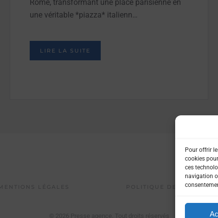
Rome, transformant une place parisienne en
une véritable *piazza* italienn…
LIRE LA SUITE
Pour offrir l
cookies pour
ces technolo
navigation ou
consentement
MENTIONS LÉGALES
POLITIQUE DE CONFIDENT
Ac
©
2026
Presse agence. Tout droits réservés