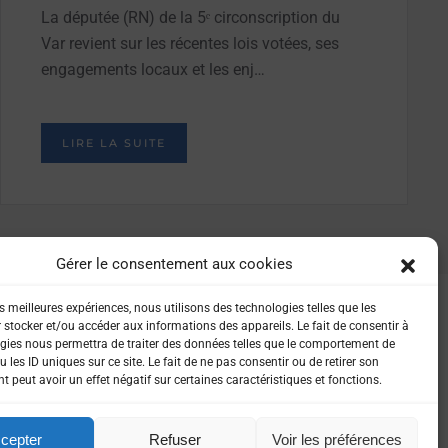
La députée (RN) de la 5ᵉ circonscription du
Var revient sur les récentes lois votées, ses
engagements locaux et les enj…
LIRE LA SUITE
Gérer le consentement aux cookies
es meilleures expériences, nous utilisons des technologies telles que les
 stocker et/ou accéder aux informations des appareils. Le fait de consentir à
gies nous permettra de traiter des données telles que le comportement de
 les ID uniques sur ce site. Le fait de ne pas consentir ou de retirer son
 peut avoir un effet négatif sur certaines caractéristiques et fonctions.
IALITÉ
cepter
Refuser
Voir les préférences