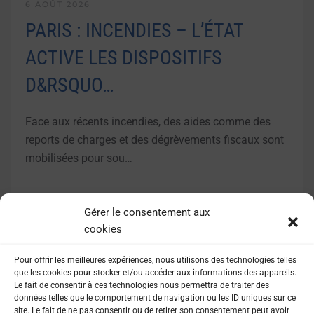
6 AOÛT 2026
PARIS : INCENDIES – L’ÉTAT
ACTIVE LES DISPOSITIFS
D&RSQUO…
Face aux récents incendies, des aides comme des
reports de charges et des dégrèvements fiscaux sont
mobilisées pour sou…
LIRE LA SUITE
Gérer le consentement aux
cookies
Pour offrir les meilleures expériences, nous utilisons des technologies telles
que les cookies pour stocker et/ou accéder aux informations des appareils.
Le fait de consentir à ces technologies nous permettra de traiter des
données telles que le comportement de navigation ou les ID uniques sur ce
site. Le fait de ne pas consentir ou de retirer son consentement peut avoir