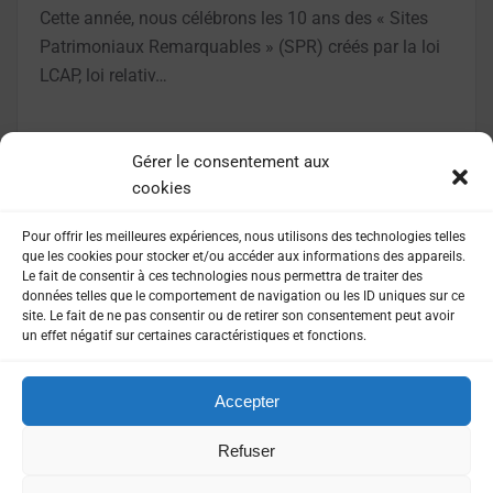
Cette année, nous célébrons les 10 ans des « Sites
Patrimoniaux Remarquables » (SPR) créés par la loi
LCAP, loi relativ…
LIRE LA SUITE
Gérer le consentement aux
cookies
Pour offrir les meilleures expériences, nous utilisons des technologies telles
que les cookies pour stocker et/ou accéder aux informations des appareils.
Le fait de consentir à ces technologies nous permettra de traiter des
données telles que le comportement de navigation ou les ID uniques sur ce
site. Le fait de ne pas consentir ou de retirer son consentement peut avoir
un effet négatif sur certaines caractéristiques et fonctions.
Accepter
MENTIONS LÉGALES
POLITIQUE DE CONFIDENTIALITÉ
Refuser