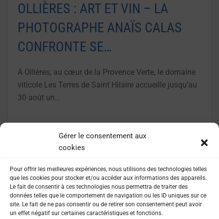
OLLIÈRES : ART ET VIN – LA
PHOTOGRAPHE ANAÏS CALAS
CONFRONTE SE…
À Ollières, au cœur de la Provence Verte, le domaine
viticole Les Terres de Saint Hilaire accueille jusqu’au
30 août un…
LIRE LA SUITE
Gérer le consentement aux
cookies
Pour offrir les meilleures expériences, nous utilisons des technologies telles
que les cookies pour stocker et/ou accéder aux informations des appareils.
Le fait de consentir à ces technologies nous permettra de traiter des
données telles que le comportement de navigation ou les ID uniques sur ce
site. Le fait de ne pas consentir ou de retirer son consentement peut avoir
un effet négatif sur certaines caractéristiques et fonctions.