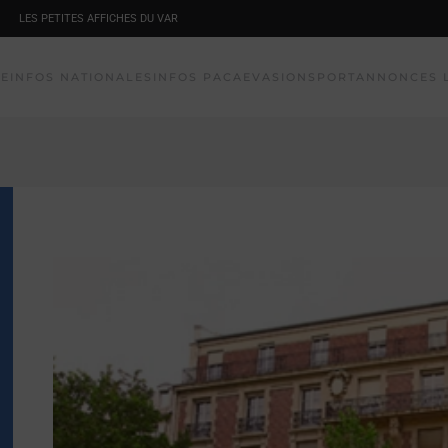
LES PETITES AFFICHES DU VAR
NE
INFOS NATIONALES
INFOS PACA
EVASION
SPORT
ANNONCES 