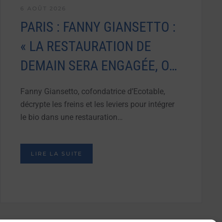
6 AOÛT 2026
PARIS : FANNY GIANSETTO :
« LA RESTAURATION DE
DEMAIN SERA ENGAGÉE, O…
Fanny Giansetto, cofondatrice d’Ecotable,
décrypte les freins et les leviers pour intégrer
le bio dans une restauration…
LIRE LA SUITE