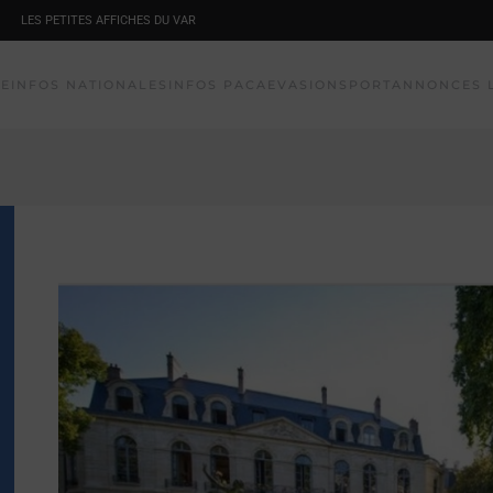
LES PETITES AFFICHES DU VAR
NE
INFOS NATIONALES
INFOS PACA
EVASION
SPORT
ANNONCES 