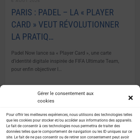
6 AOÛT 2026
PARIS : PADEL – LA « PLAYER
CARD » VEUT RÉVOLUTIONNER
LA PRATIQ…
Padel Now lance sa « Player Card », une carte
d’identité digitale inspirée de FIFA Ultimate Team,
pour enfin objectiver l…
LIRE LA SUITE
Gérer le consentement aux
cookies
Pour offrir les meilleures expériences, nous utilisons des technologies telles
que les cookies pour stocker et/ou accéder aux informations des appareils.
Le fait de consentir à ces technologies nous permettra de traiter des
données telles que le comportement de navigation ou les ID uniques sur ce
site. Le fait de ne pas consentir ou de retirer son consentement peut avoir