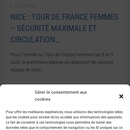
6 AOÛT 2026
NICE : TOUR DE FRANCE FEMMES
– SÉCURITÉ MAXIMALE ET
CIRCULATION…
Pour l’arrivée du Tour de France Femmes les 8 et 9
août, la préfecture déploie un dispositif de sécurité
majeur et anno…
LIRE LA SUITE
Gérer le consentement aux
cookies
Pour offrir les meilleures expériences, nous utilisons des technologies telles
que les cookies pour stocker et/ou accéder aux informations des appareils.
Le fait de consentir à ces technologies nous permettra de traiter des
données telles que le comportement de navigation ou les ID uniques sur ce