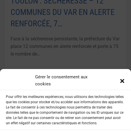
TOULON : SÉCHERESSE – 12
COMMUNES DU VAR EN ALERTE
RENFORCÉE, 7…
Face à la sécheresse persistante, la préfecture du Var
place 12 communes en alerte renforcée et porte à 75
le nombre de…
LIRE LA SUITE
Gérer le consentement aux
cookies
Pour offrir les meilleures expériences, nous utilisons des technologies telles
que les cookies pour stocker et/ou accéder aux informations des appareils.
Le fait de consentir à ces technologies nous permettra de traiter des
données telles que le comportement de navigation ou les ID uniques sur ce
site. Le fait de ne pas consentir ou de retirer son consentement peut avoir
un effet négatif sur certaines caractéristiques et fonctions.