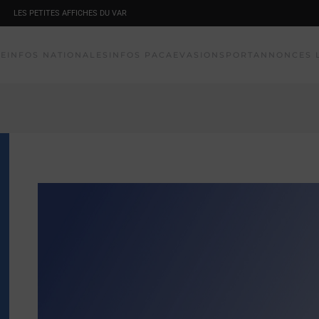
LES PETITES AFFICHES DU VAR
NE
INFOS NATIONALES
INFOS PACA
EVASION
SPORT
ANNONCES 