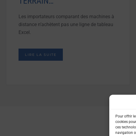
TERRAIN…
Les importateurs comparant des machines à
distance n’achètent pas une ligne de tableau
Excel.
LIRE LA SUITE
Pour offrir l
cookies pour
ces technolo
navigation ou