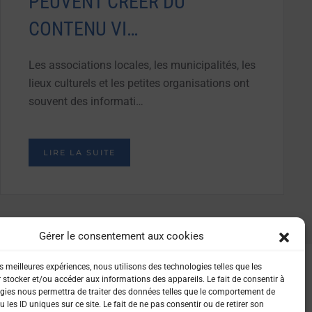
PEUVENT CRÉER DU
CONTENU VI…
Les associations locales, les municipalités, les
lieux culturels et les petites organisations ont
souvent des informati…
LIRE LA SUITE
Gérer le consentement aux cookies
es meilleures expériences, nous utilisons des technologies telles que les
 stocker et/ou accéder aux informations des appareils. Le fait de consentir à
gies nous permettra de traiter des données telles que le comportement de
 les ID uniques sur ce site. Le fait de ne pas consentir ou de retirer son