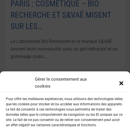
PARIS : COSMÉTIQUE – BIO
RECHERCHE ET S&VAË MISENT
SUR LES…
Le Laboratoire Bio Recherche et la marque S&VAË
lancent leurs nouveautés soin, un gel nettoyant et un
gommage corps…
LIRE LA SUITE
Gérer le consentement aux
cookies
Pour offrir les meilleures expériences, nous utilisons des technologies telles
que les cookies pour stocker et/ou accéder aux informations des appareils.
Le fait de consentir à ces technologies nous permettra de traiter des
données telles que le comportement de navigation ou les ID uniques sur ce
site. Le fait de ne pas consentir ou de retirer son consentement peut avoir
un effet négatif sur certaines caractéristiques et fonctions.