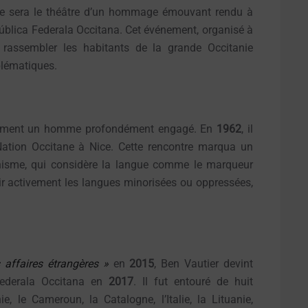
ice sera le théâtre d’un hommage émouvant rendu à
pública Federala Occitana. Cet événement, organisé à
 rassembler les habitants de la grande Occitanie
blématiques.
galement un homme profondément engagé. En
1962
, il
Nation Occitane à Nice. Cette rencontre marqua un
thnisme, qui considère la langue comme le marqueur
nir activement les langues minorisées ou oppressées,
 affaires étrangères »
en
2015
, Ben Vautier devint
 Federala Occitana en
2017
. Il fut entouré de huit
, le Cameroun, la Catalogne, l’Italie, la Lituanie,