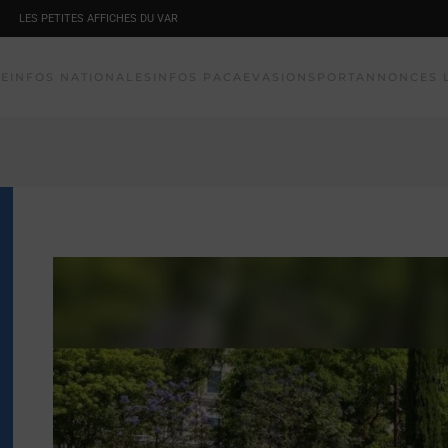
LES PETITES AFFICHES DU VAR
NE
INFOS NATIONALES
INFOS PACA
EVASION
SPORT
ANNONCES 