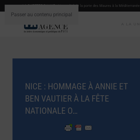
LA GAZETTE DU VAR
- L'actualité de la porte des Maures à la Méditerranée
Passer au contenu principal
A LA U
NICE : HOMMAGE À ANNIE ET
BEN VAUTIER À LA FÊTE
NATIONALE O…