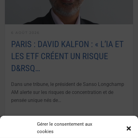
6 AOÛT 2026
PARIS : DAVID KALFON : « L’IA ET
LES ETF CRÉENT UN RISQUE
D&RSQ…
Dans une tribune, le président de Sanso Longchamp
AM alerte sur les risques de concentration et de
pensée unique nés de…
LIRE LA SUITE
Gérer le consentement aux
cookies