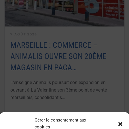
7 AOÛT 2026
MARSEILLE : COMMERCE –
ANIMALIS OUVRE SON 20ÈME
MAGASIN EN PACA…
L’enseigne Animalis poursuit son expansion en
ouvrant à La Valentine son 3ème point de vente
marseillais, consolidant s…
LIRE LA SUITE
Gérer le consentement aux
cookies