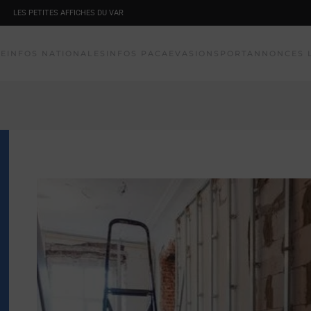
LES PETITES AFFICHES DU VAR
NE
INFOS NATIONALES
INFOS PACA
EVASION
SPORT
ANNONCES 