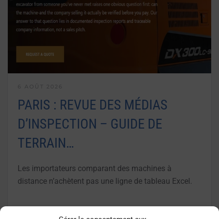
6 AOÛT 2026
PARIS : REVUE DES MÉDIAS
D’INSPECTION – GUIDE DE
TERRAIN…
Les importateurs comparant des machines à
distance n’achètent pas une ligne de tableau Excel.
LIRE LA SUITE