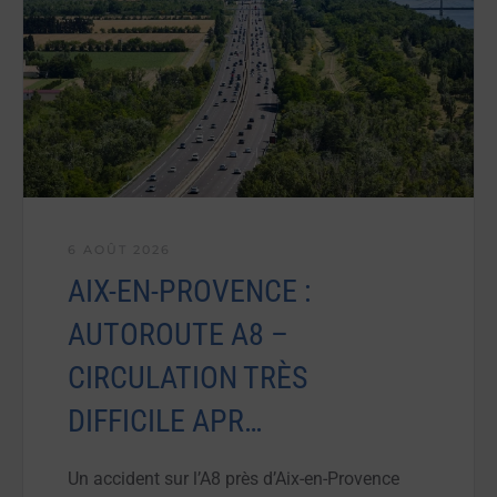
6 AOÛT 2026
AIX-EN-PROVENCE :
AUTOROUTE A8 –
CIRCULATION TRÈS
DIFFICILE APR…
Un accident sur l’A8 près d’Aix-en-Provence