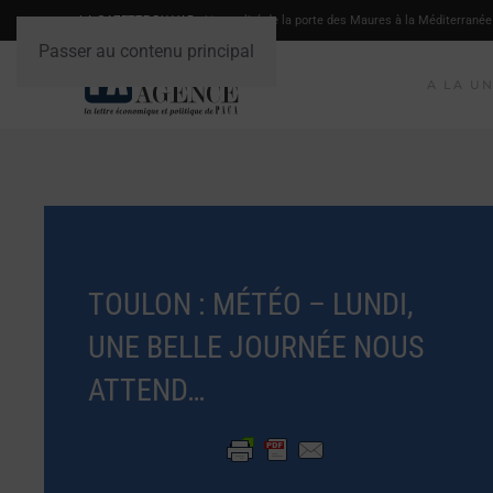
LA GAZETTE DU VAR
- L'actualité de la porte des Maures à la Méditerranée
Passer au contenu principal
A LA U
TOULON : MÉTÉO – LUNDI,
UNE BELLE JOURNÉE NOUS
ATTEND…