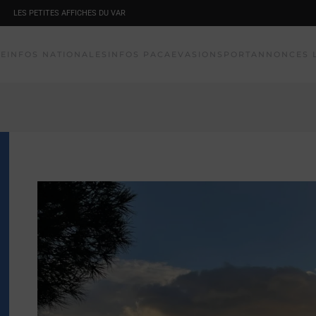
LES PETITES AFFICHES DU VAR
NE
INFOS NATIONALES
INFOS PACA
EVASION
SPORT
ANNONCES 