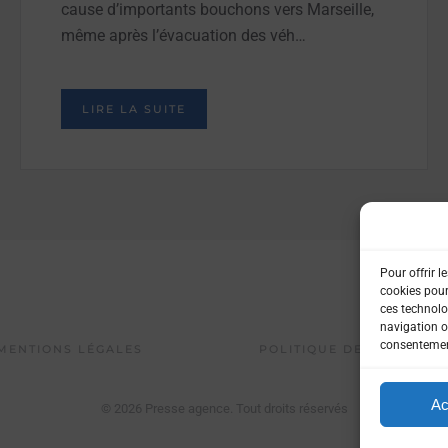
cause d’importants bouchons vers Marseille,
même après l’évacuation des véh…
LIRE LA SUITE
Pour offrir l
cookies pour
ces technolo
navigation ou
consentement
MENTIONS LÉGALES
POLITIQUE DE CONFIDENT
Ac
©
2026
Presse agence. Tout droits réservés