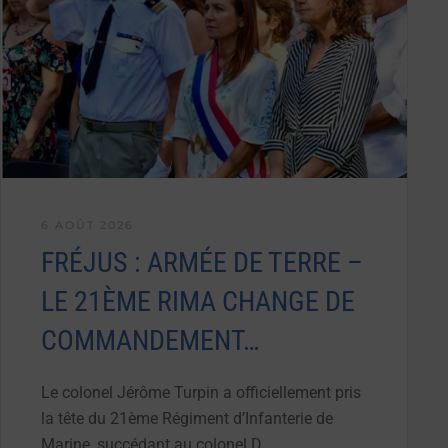
6 AOÛT 2026
FRÉJUS : ARMÉE DE TERRE –
LE 21ÈME RIMA CHANGE DE
COMMANDEMENT…
Le colonel Jérôme Turpin a officiellement pris
la tête du 21ème Régiment d’Infanterie de
Marine, succédant au colonel D…