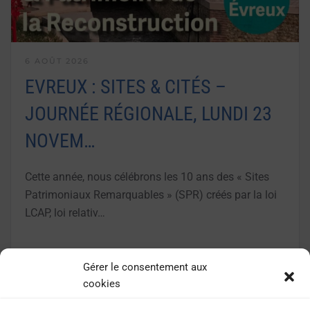
6 AOÛT 2026
EVREUX : SITES & CITÉS –
JOURNÉE RÉGIONALE, LUNDI 23
NOVEM…
Cette année, nous célébrons les 10 ans des « Sites
Patrimoniaux Remarquables » (SPR) créés par la loi
LCAP, loi relativ…
LIRE LA SUITE
Gérer le consentement aux
cookies