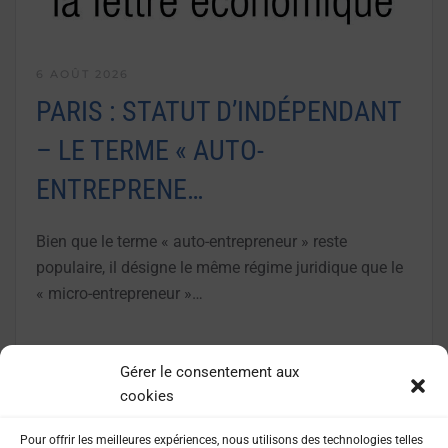
6 AOÛT 2026
PARIS : STATUT D’INDÉPENDANT
– LE TERME « AUTO-
ENTREPRENE…
Bien que le terme « auto-entrepreneur » reste
populaire, il désigne le même régime juridique que le
« micro-entrepreneur »…
LIRE LA SUITE
Gérer le consentement aux
cookies
Pour offrir les meilleures expériences, nous utilisons des technologies telles