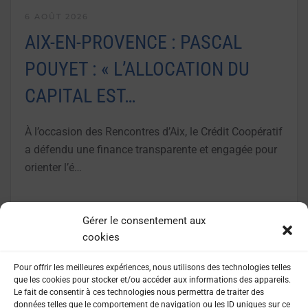
6 AOÛT 2026
AIX-EN-PROVENCE : PASCAL
POUYET : « L’ALLOCATION DU
CAPITAL EST…
À l’occasion des Rencontres d’Aix, le Crédit Coopératif
a défendu une finance transparente et engagée pour
orienter l’é…
LIRE LA SUITE
Gérer le consentement aux
cookies
Pour offrir les meilleures expériences, nous utilisons des technologies telles
que les cookies pour stocker et/ou accéder aux informations des appareils.
Le fait de consentir à ces technologies nous permettra de traiter des
données telles que le comportement de navigation ou les ID uniques sur ce