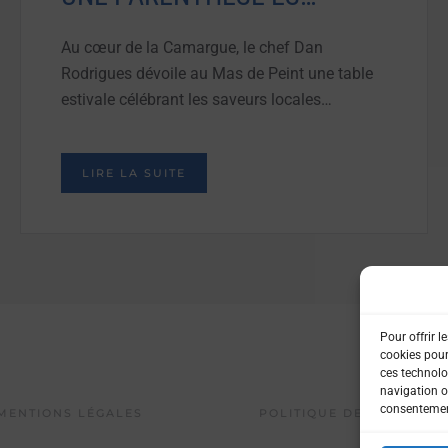
Au cœur de la Camargue, le chef Dan
Rodrigues dévoile au Mas de Peint une table
estivale célébrant les saveurs locales…
LIRE LA SUITE
Pour offrir l
cookies pour
ces technolo
navigation ou
consentement
MENTIONS LÉGALES
POLITIQUE DE CONFIDENT