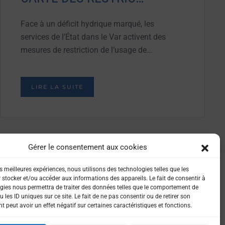
Face à un déficit hydrique marqué, les
services de l’État dans le Var activent des
mesures de restriction de l’usage de…
LIRE LA SUITE
Gérer le consentement aux cookies
es meilleures expériences, nous utilisons des technologies telles que les
 stocker et/ou accéder aux informations des appareils. Le fait de consentir à
gies nous permettra de traiter des données telles que le comportement de
 les ID uniques sur ce site. Le fait de ne pas consentir ou de retirer son
 peut avoir un effet négatif sur certaines caractéristiques et fonctions.
IALITÉ