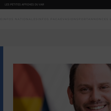
LES PETITES AFFICHES DU VAR
NE
INFOS NATIONALES
INFOS PACA
EVASION
SPORT
ANNONCES 