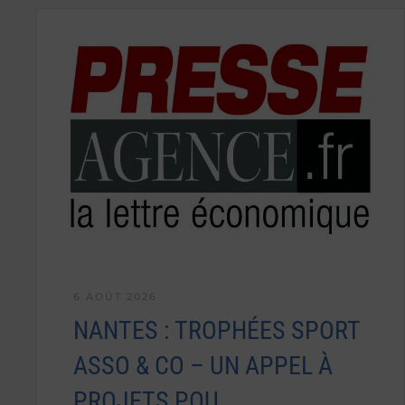
6 AOÛT 2026
NANTES : TROPHÉES SPORT
ASSO & CO – UN APPEL À
PROJETS POU…