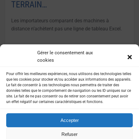
TERRAIN…
Les importateurs comparant des machines à
distance n’achètent pas une ligne de tableau Excel.
LIRE LA SUITE
Gérer le consentement aux
cookies
Pour offrir les meilleures expériences, nous utilisons des technologies telles
que les cookies pour stocker et/ou accéder aux informations des appareils.
Le fait de consentir à ces technologies nous permettra de traiter des
données telles que le comportement de navigation ou les ID uniques sur ce
site. Le fait de ne pas consentir ou de retirer son consentement peut avoir
un effet négatif sur certaines caractéristiques et fonctions.
Accepter
MENTIONS LÉGALES
POLITIQUE DE CONFIDENTIALITÉ
Refuser