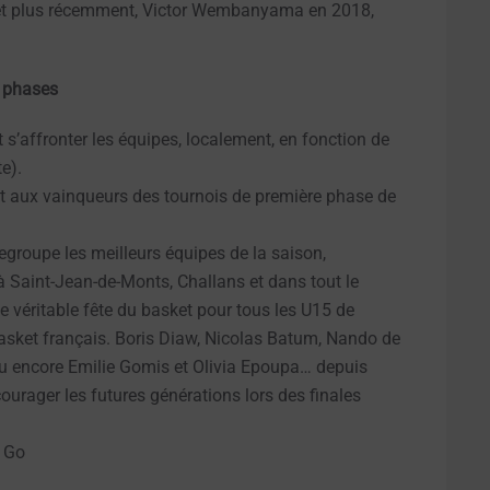
 et plus récemment, Victor Wembanyama en 2018,
s phases
t s’affronter les équipes, localement, en fonction de
e).
et aux vainqueurs des tournois de première phase de
regroupe les meilleurs équipes de la saison,
à Saint-Jean-de-Monts, Challans et dans tout le
 véritable fête du basket pour tous les U15 de
asket français. Boris Diaw, Nicolas Batum, Nando de
 ou encore Emilie Gomis et Olivia Epoupa… depuis
urager les futures générations lors des finales
t Go