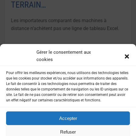
TERRAIN…
Les importateurs comparant des machines à
distance n’achètent pas une ligne de tableau Excel.
LIRE LA SUITE
Gérer le consentement aux
cookies
Pour offrir les meilleures expériences, nous utilisons des technologies telles
que les cookies pour stocker et/ou accéder aux informations des appareils.
Le fait de consentir à ces technologies nous permettra de traiter des
données telles que le comportement de navigation ou les ID uniques sur ce
site. Le fait de ne pas consentir ou de retirer son consentement peut avoir
un effet négatif sur certaines caractéristiques et fonctions.
Accepter
MENTIONS LÉGALES
POLITIQUE DE CONFIDENTIALITÉ
Refuser