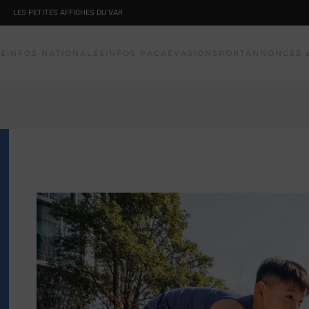
LES PETITES AFFICHES DU VAR
NE
INFOS NATIONALES
INFOS PACA
EVASION
SPORT
ANNONCES 