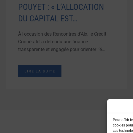
POUYET : « L’ALLOCATION
DU CAPITAL EST…
À l’occasion des Rencontres d’Aix, le Crédit
Coopératif a défendu une finance
transparente et engagée pour orienter l’é…
LIRE LA SUITE
Pour offrir l
cookies pour
ces technolo