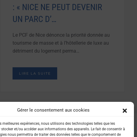
: « NICE NE PEUT DEVENIR
UN PARC D’…
Le PCF de Nice dénonce la priorité donnée au
tourisme de masse et à l’hôtellerie de luxe au
détriment du logement perma…
LIRE LA SUITE
Gérer le consentement aux cookies
es meilleures expériences, nous utilisons des technologies telles que les
 stocker et/ou accéder aux informations des appareils. Le fait de consentir à
gies nous permettra de traiter des données telles que le comportement de