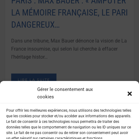
PARIS : MAX BAUER : « AMPUTER
LA MÉMOIRE FRANÇAISE, LE PARI
DANGEREUX…
Dans une tribune, Max Bauer dénonce la vision de La
France insoumise, qui selon lui cherche à effacer
l’héritage histor…
LIRE LA SUITE
Gérer le consentement aux
cookies
Pour offrir les meilleures expériences, nous utilisons des technologies telles
que les cookies pour stocker et/ou accéder aux informations des appareils.
Le fait de consentir à ces technologies nous permettra de traiter des
données telles que le comportement de navigation ou les ID uniques sur ce
site. Le fait de ne pas consentir ou de retirer son consentement peut avoir
un effet négatif sur certaines caractéristiques et fonctions.