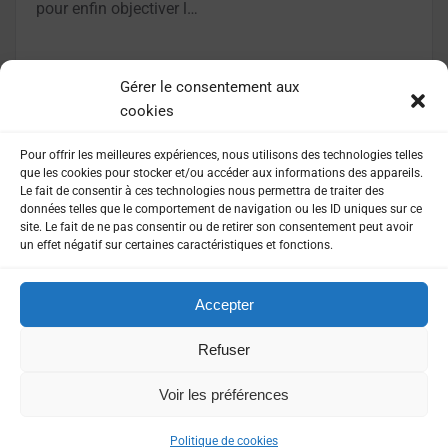
pour enfin objectiver l…
LIRE LA SUITE
Gérer le consentement aux
cookies
Pour offrir les meilleures expériences, nous utilisons des technologies telles
que les cookies pour stocker et/ou accéder aux informations des appareils.
Le fait de consentir à ces technologies nous permettra de traiter des
données telles que le comportement de navigation ou les ID uniques sur ce
site. Le fait de ne pas consentir ou de retirer son consentement peut avoir
un effet négatif sur certaines caractéristiques et fonctions.
Accepter
MENTIONS LÉGALES
POLITIQUE DE CONFIDENTIALITÉ
Refuser
Voir les préférences
©
2026
Presse agence. Tout droits réservés
Politique de cookies