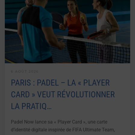
6 AOÛT 2026
PARIS : PADEL – LA « PLAYER
CARD » VEUT RÉVOLUTIONNER
LA PRATIQ…
Padel Now lance sa « Player Card », une carte
d’identité digitale inspirée de FIFA Ultimate Team,