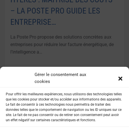
– LA POSTE PRO GUIDE LES
ENTREPRISE…
La Poste Pro propose des solutions concrètes aux
entreprises pour réduire leur facture énergétique, de
l’intelligence a…
LIRE LA SUITE
Gérer le consentement aux
cookies
Pour offrir les meilleures expériences, nous utilisons des technologies telles
que les cookies pour stocker et/ou accéder aux informations des appareils.
Le fait de consentir à ces technologies nous permettra de traiter des
données telles que le comportement de navigation ou les ID uniques sur ce
site. Le fait de ne pas consentir ou de retirer son consentement peut avoir
un effet négatif sur certaines caractéristiques et fonctions.