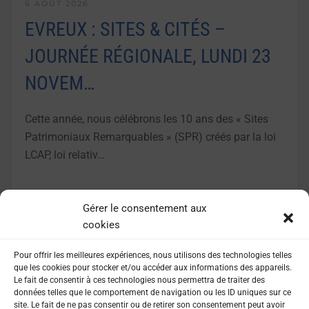
6 AOÛT 2026
EVREUX : SITES & CITÉS –
JOURNÉE RÉGIONALE, LUNDI 23
NOVEM…
Cette année, nous célébrons les 10 ans des « Sites
Patrimoniaux Remarquables » (SPR) créés par la loi
LCAP, loi relativ…
LIRE LA SUITE
Gérer le consentement aux
cookies
Pour offrir les meilleures expériences, nous utilisons des technologies telles
que les cookies pour stocker et/ou accéder aux informations des appareils.
Le fait de consentir à ces technologies nous permettra de traiter des
données telles que le comportement de navigation ou les ID uniques sur ce
site. Le fait de ne pas consentir ou de retirer son consentement peut avoir