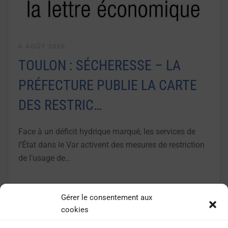
6 AOÛT 2026
TOULON : SÉCHERESSE – LA
PRÉFECTURE PUBLIE LA CARTE
DES RESTRIC…
Face à un déficit hydrique marqué, les services de
l’État dans le Var activent des mesures de restriction
de l’usage de…
LIRE LA SUITE
Gérer le consentement aux
cookies