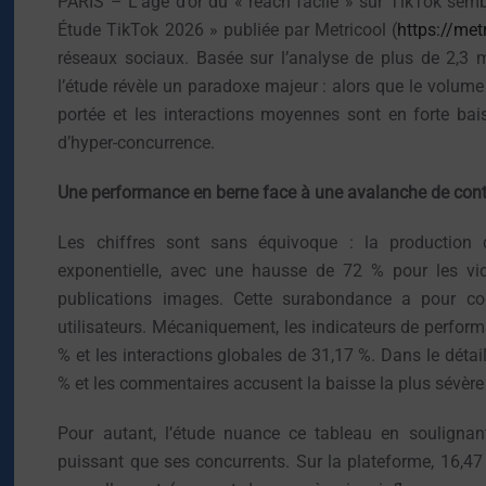
PARIS – L’âge d’or du « reach facile » sur TikTok sembl
Étude TikTok 2026 » publiée par Metricool (
https://met
réseaux sociaux. Basée sur l’analyse de plus de 2,3 
l’étude révèle un paradoxe majeur : alors que le volum
portée et les interactions moyennes sont en forte bai
d’hyper-concurrence.
Une performance en berne face à une avalanche de con
Les chiffres sont sans équivoque : la production
exponentielle, avec une hausse de 72 % pour les vi
publications images. Cette surabondance a pour con
utilisateurs. Mécaniquement, les indicateurs de perfor
% et les interactions globales de 31,17 %. Dans le détail
% et les commentaires accusent la baisse la plus sévère
Pour autant, l’étude nuance ce tableau en souligna
puissant que ses concurrents. Sur la plateforme, 16,4