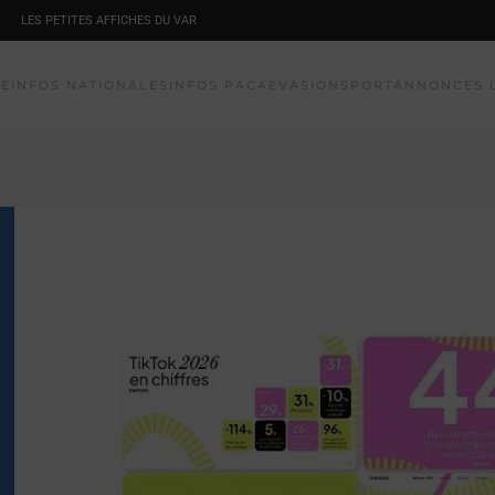
LES PETITES AFFICHES DU VAR
NE
INFOS NATIONALES
INFOS PACA
EVASION
SPORT
ANNONCES 