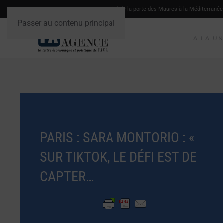
LA GAZETTE DU VAR
- L'actualité de la porte des Maures à la Méditerranée
Passer au contenu principal
A LA U
PARIS : SARA MONTORIO : «
SUR TIKTOK, LE DÉFI EST DE
CAPTER…