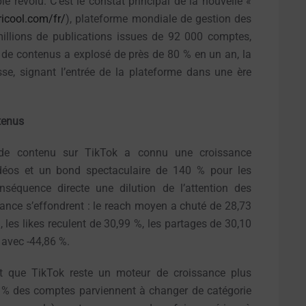
e révolu. C’est le constat principal de la nouvelle «
ricool.com/fr/
), plateforme mondiale de gestion des
millions de publications issues de 92 000 comptes,
e de contenus a explosé de près de 80 % en un an, la
sse, signant l’entrée de la plateforme dans une ère
tenus
 de contenu sur TikTok a connu une croissance
déos et un bond spectaculaire de 140 % pour les
séquence directe une dilution de l’attention des
mance s’effondrent : le reach moyen a chuté de 28,73
, les likes reculent de 30,99 %, les partages de 30,10
 avec -44,86 %.
nt que TikTok reste un moteur de croissance plus
7 % des comptes parviennent à changer de catégorie