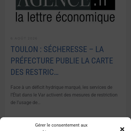
6 AOÛT 2026
TOULON : SÉCHERESSE – LA
PRÉFECTURE PUBLIE LA CARTE
DES RESTRIC…
Face à un déficit hydrique marqué, les services de
l’État dans le Var activent des mesures de restriction
de l’usage de…
LIRE LA SUITE
Gérer le consentement aux