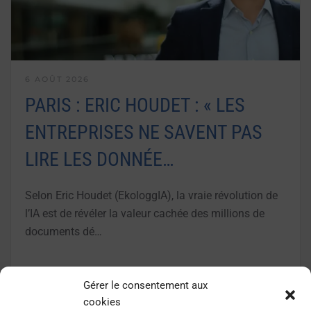
6 AOÛT 2026
PARIS : ERIC HOUDET : « LES
ENTREPRISES NE SAVENT PAS
LIRE LES DONNÉE…
Selon Eric Houdet (EkologgIA), la vraie révolution de
l’IA est de révéler la valeur cachée des millions de
documents dé…
LIRE LA SUITE
Gérer le consentement aux
cookies