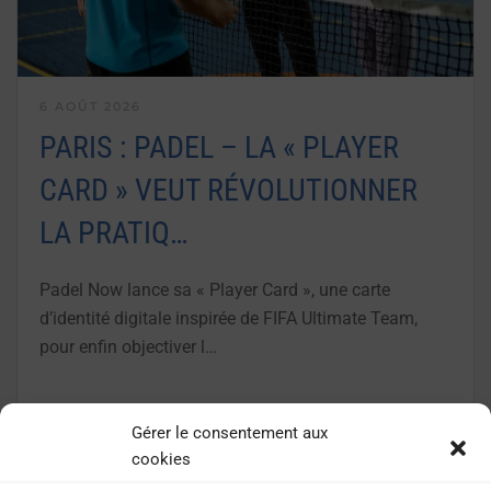
6 AOÛT 2026
PARIS : PADEL – LA « PLAYER
CARD » VEUT RÉVOLUTIONNER
LA PRATIQ…
Padel Now lance sa « Player Card », une carte
d’identité digitale inspirée de FIFA Ultimate Team,
pour enfin objectiver l…
LIRE LA SUITE
Gérer le consentement aux
cookies