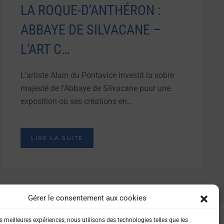
LA ROQUE-D’ANTHÉRON :
ABBAYE DE SILVACANE –
L’ART C…
L’artiste Alain du Pontavice investit la sobre
majesté de l’Abbaye de Silvacane pour une
exposition où ses créations en…
LIRE LA SUITE
Gérer le consentement aux cookies
es meilleures expériences, nous utilisons des technologies telles que les