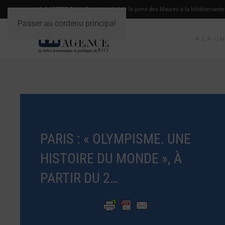
LA GAZETTE DU VAR
- L'actualité de la porte des Maures à la Méditerranée
Passer au contenu principal
A LA U
PARIS : « OLYMPISME. UNE
HISTOIRE DU MONDE », À
PARTIR DU 2…