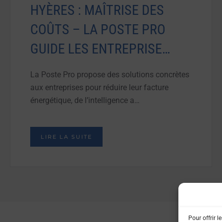
HYÈRES : MAÎTRISE DES
COÛTS – LA POSTE PRO
GUIDE LES ENTREPRISE…
La Poste Pro propose des solutions concrètes
aux entreprises pour réduire leur facture
énergétique, de l’intelligence a…
LIRE LA SUITE
Pour offrir l