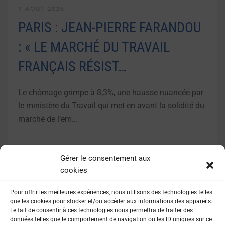
7 AOÛT 2026
PARIS : JEAN-PIERRE FARANDOU
: « LE MARCHÉ DU TRAVAIL
FRANÇAIS RÉSIST…
Le chômage grimpe à 8,3%, une hausse nuancée par
le ministère du Travail qui met en avant la solidité du
marché de l’em…
LIRE LA SUITE
Gérer le consentement aux
cookies
Pour offrir les meilleures expériences, nous utilisons des technologies telles
que les cookies pour stocker et/ou accéder aux informations des appareils.
Le fait de consentir à ces technologies nous permettra de traiter des
données telles que le comportement de navigation ou les ID uniques sur ce