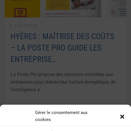
6 AOÛT 2026
HYÈRES : MAÎTRISE DES COÛTS
– LA POSTE PRO GUIDE LES
ENTREPRISE…
La Poste Pro propose des solutions concrètes aux
entreprises pour réduire leur facture énergétique, de
l’intelligence a…
LIRE LA SUITE
Gérer le consentement aux
cookies