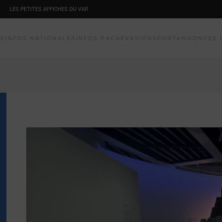
LES PETITES AFFICHES DU VAR
NE
INFOS NATIONALES
INFOS PACA
EVASION
SPORT
ANNONCES 