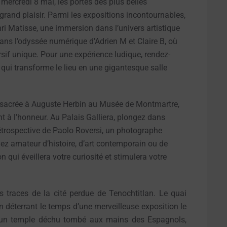
mercredi 8 mai, les portes des plus belles
 grand plaisir. Parmi les expositions incontournables,
nri Matisse, une immersion dans l’univers artistique
dans l’odyssée numérique d’Adrien M et Claire B, où
sif unique. Pour une expérience ludique, rendez-
 qui transforme le lieu en une gigantesque salle
onsacrée à Auguste Herbin au Musée de Montmartre,
t à l’honneur. Au Palais Galliera, plongez dans
rétrospective de Paolo Roversi, un photographe
 amateur d’histoire, d’art contemporain ou de
qui éveillera votre curiosité et stimulera votre
traces de la cité perdue de Tenochtitlan. Le quai
n déterrant le temps d’une merveilleuse exposition le
qu’un temple déchu tombé aux mains des Espagnols,