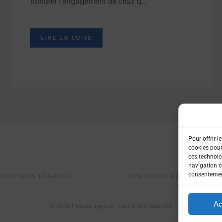
honorer l’engagement de ceux q…
LIRE LA SUITE
Pour offrir l
cookies pour
ces technolo
navigation ou
consentement
MENTIONS LÉGALES
POLITIQUE DE CONFIDENT
Ac
©
2026
Presse agence. Tout droits réservés