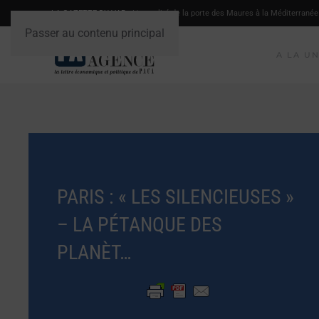
LA GAZETTE DU VAR
- L'actualité de la porte des Maures à la Méditerranée
Passer au contenu principal
A LA U
PARIS : « LES SILENCIEUSES »
– LA PÉTANQUE DES
PLANÈT…