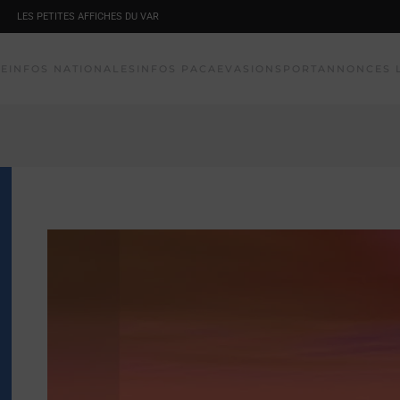
LES PETITES AFFICHES DU VAR
NE
INFOS NATIONALES
INFOS PACA
EVASION
SPORT
ANNONCES 