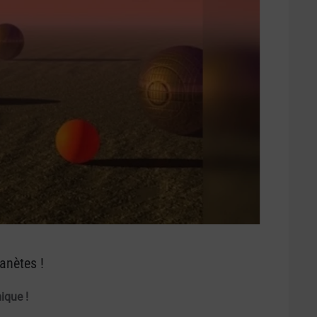
anètes !
mique !