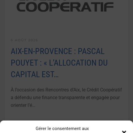
6 AOÛT 2026
AIX-EN-PROVENCE : PASCAL
POUYET : « L’ALLOCATION DU
CAPITAL EST…
À l’occasion des Rencontres d’Aix, le Crédit Coopératif
a défendu une finance transparente et engagée pour
orienter l’é…
LIRE LA SUITE
Gérer le consentement aux