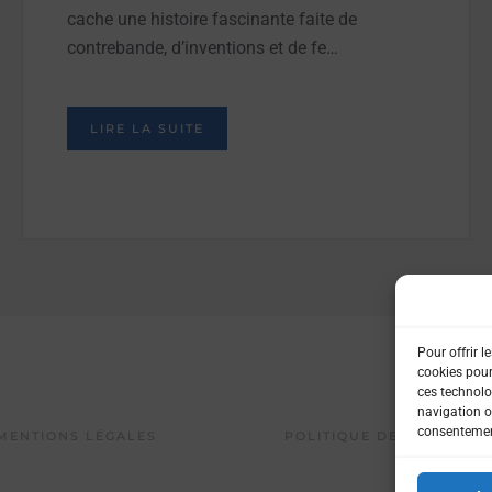
cache une histoire fascinante faite de
contrebande, d’inventions et de fe…
LIRE LA SUITE
Pour offrir l
cookies pour
ces technolo
navigation ou
consentement
MENTIONS LÉGALES
POLITIQUE DE CONFIDENT