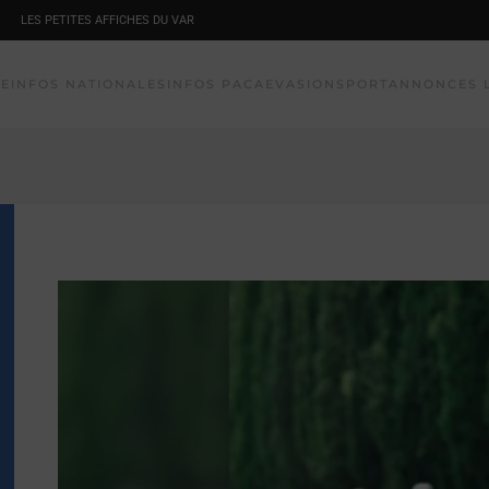
LES PETITES AFFICHES DU VAR
NE
INFOS NATIONALES
INFOS PACA
EVASION
SPORT
ANNONCES 