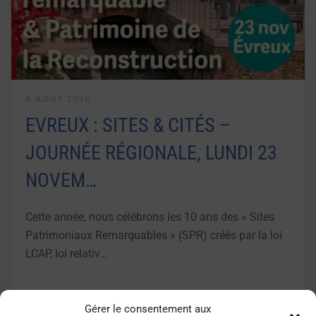
6 AOÛT 2026
EVREUX : SITES & CITÉS –
JOURNÉE RÉGIONALE, LUNDI 23
NOVEM…
Cette année, nous célébrons les 10 ans des « Sites
Patrimoniaux Remarquables » (SPR) créés par la loi
LCAP, loi relativ…
LIRE LA SUITE
Gérer le consentement aux