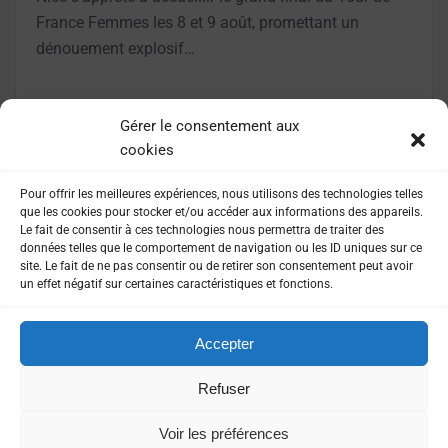
France Femmes les 8 et 9 août, promettant un
dénouement explosif…
LIRE LA SUITE
Gérer le consentement aux
cookies
Pour offrir les meilleures expériences, nous utilisons des technologies telles
que les cookies pour stocker et/ou accéder aux informations des appareils.
Le fait de consentir à ces technologies nous permettra de traiter des
données telles que le comportement de navigation ou les ID uniques sur ce
site. Le fait de ne pas consentir ou de retirer son consentement peut avoir
un effet négatif sur certaines caractéristiques et fonctions.
Accepter
MENTIONS LÉGALES
POLITIQUE DE CONFIDENTIALITÉ
Refuser
Voir les préférences