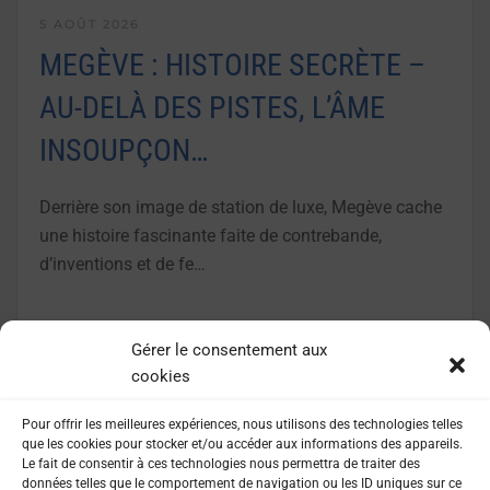
5 AOÛT 2026
MEGÈVE : HISTOIRE SECRÈTE –
AU-DELÀ DES PISTES, L’ÂME
INSOUPÇON…
Derrière son image de station de luxe, Megève cache
une histoire fascinante faite de contrebande,
d’inventions et de fe…
LIRE LA SUITE
Gérer le consentement aux
cookies
Pour offrir les meilleures expériences, nous utilisons des technologies telles
que les cookies pour stocker et/ou accéder aux informations des appareils.
Le fait de consentir à ces technologies nous permettra de traiter des
données telles que le comportement de navigation ou les ID uniques sur ce